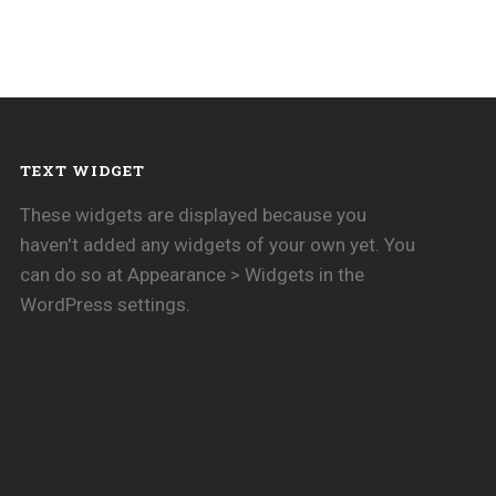
TEXT WIDGET
These widgets are displayed because you
haven't added any widgets of your own yet. You
can do so at Appearance > Widgets in the
WordPress settings.