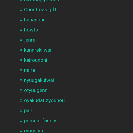
Christmas gift
hahanohi
howto
jenre
kannrekiiwai
keirounohi
naire
nyuugakuiwai
otyuugenn
oyakudatizyouhou
pair
present family
ryoushin